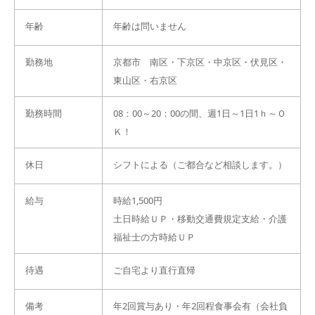
年齢
年齢は問いません
勤務地
京都市 南区・下京区・中京区・伏見区・
東山区・右京区
勤務時間
08：00～20：00の間、週1日～1日1ｈ～Ｏ
Ｋ！
休日
シフトによる（ご都合など相談します。）
給与
時給1,500円
土日時給ＵＰ・移動交通費規定支給・介護
福祉士の方時給ＵＰ
待遇
ご自宅より直行直帰
備考
年2回賞与あり・年2回程食事会有（会社負